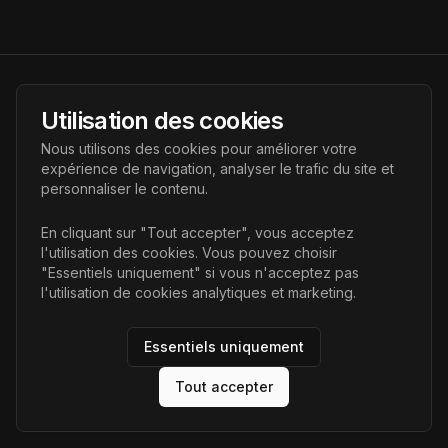
AI Futur
Utilisation des cookies
Portail de l'avenir de l'intelligence artificielle, vous aidant à
Nous utilisons des cookies pour améliorer votre
découvrir les dernières technologies IA.
expérience de navigation, analyser le trafic du site et
personnaliser le contenu.
Liens
En cliquant sur "Tout accepter", vous acceptez
l'utilisation des cookies. Vous pouvez choisir
Accueil
"Essentiels uniquement" si vous n'acceptez pas
Articles
l'utilisation de cookies analytiques et marketing.
Catégories
Essentiels uniquement
Tout accepter
©
2026
AI Futur. Tous droits réservés.