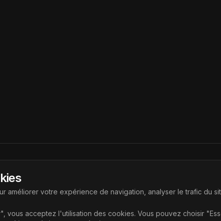
Liens
okies
ouvrir les dernières technologies
Accueil
r améliorer votre expérience de navigation, analyser le trafic du si
Articles
", vous acceptez l'utilisation des cookies. Vous pouvez choisir "Es
Catégories