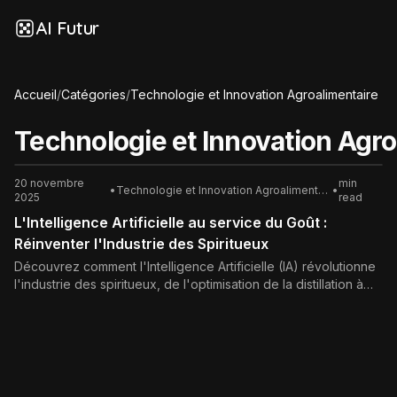
AI Futur
Accueil
/
Catégories
/
Technologie et Innovation Agroalimentaire
Technologie et Innovation Agro
20 novembre
min
•
Technologie et Innovation Agroalimentaire
•
2025
read
L'Intelligence Artificielle au service du Goût :
Réinventer l'Industrie des Spiritueux
Découvrez comment l'Intelligence Artificielle (IA) révolutionne
l'industrie des spiritueux, de l'optimisation de la distillation à
l'hyper-personnalisation du marketing et des saveurs. L'avenir
du goût est numérique.