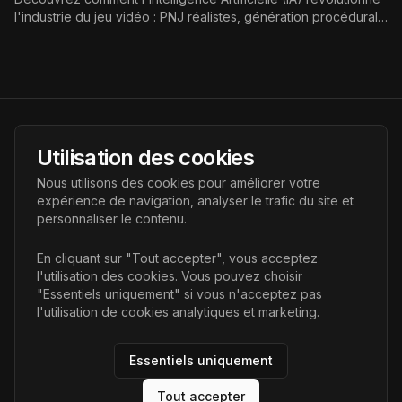
l'industrie du jeu vidéo : PNJ réalistes, génération procédurale
de contenu, difficulté dynamique, et optimisation du
développement. L'IA est le futur du gaming.
AI Futur
Utilisation des cookies
Portail de l'avenir de l'intelligence artificielle, vous aidant à
Nous utilisons des cookies pour améliorer votre
découvrir les dernières technologies IA.
expérience de navigation, analyser le trafic du site et
personnaliser le contenu.
Liens
En cliquant sur "Tout accepter", vous acceptez
l'utilisation des cookies. Vous pouvez choisir
Accueil
"Essentiels uniquement" si vous n'acceptez pas
Articles
l'utilisation de cookies analytiques et marketing.
Catégories
Essentiels uniquement
Tout accepter
©
2026
AI Futur. Tous droits réservés.