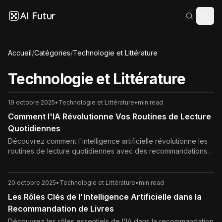
AI Futur
Accueil
/
Catégories
/
Technologie et Littérature
Technologie et Littérature
19 octobre 2025
•
Technologie et Littérature
•
min read
Comment l'IA Révolutionne Vos Routines de Lecture
Quotidiennes
Découvrez comment l'intelligence artificielle révolutionne les
routines de lecture quotidiennes avec des recommandations
personnalisées, outils d'accessibilité et gamification.
Transformez votre habitude de lecture en un plaisir accessible
et motivant.
20 octobre 2025
•
Technologie et Littérature
•
min read
Les Rôles Clés de l'Intelligence Artificielle dans la
Recommandation de Livres
Découvrez les rôles essentiels de l'IA dans la recommandation