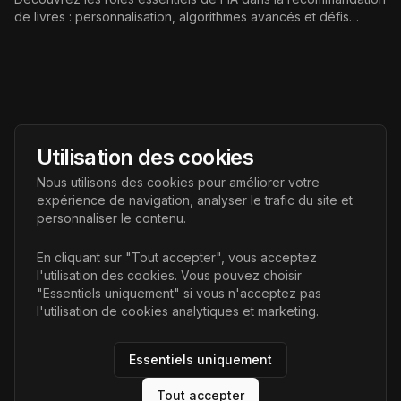
de livres : personnalisation, algorithmes avancés et défis
éthiques. Explorez comment elle transforme la lecture pour
tous.
AI Futur
Utilisation des cookies
Portail de l'avenir de l'intelligence artificielle, vous aidant à
Nous utilisons des cookies pour améliorer votre
découvrir les dernières technologies IA.
expérience de navigation, analyser le trafic du site et
personnaliser le contenu.
Liens
En cliquant sur "Tout accepter", vous acceptez
l'utilisation des cookies. Vous pouvez choisir
Accueil
"Essentiels uniquement" si vous n'acceptez pas
Articles
l'utilisation de cookies analytiques et marketing.
Catégories
Essentiels uniquement
Tout accepter
©
2026
AI Futur. Tous droits réservés.