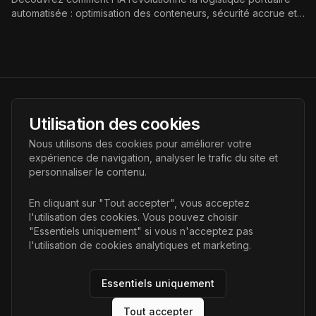
automatisée : optimisation des conteneurs, sécurité accrue et
durabilité. Explorez les technologies et cas d'étude pour une
efficacité portuaire optimale.
AI Futur
Utilisation des cookies
Portail de l'avenir de l'intelligence artificielle, vous aidant à
Nous utilisons des cookies pour améliorer votre
découvrir les dernières technologies IA.
expérience de navigation, analyser le trafic du site et
personnaliser le contenu.
Liens
En cliquant sur "Tout accepter", vous acceptez
l'utilisation des cookies. Vous pouvez choisir
Accueil
"Essentiels uniquement" si vous n'acceptez pas
Articles
l'utilisation de cookies analytiques et marketing.
Catégories
Essentiels uniquement
Tout accepter
©
2026
AI Futur. Tous droits réservés.