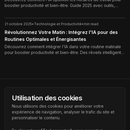
booster productivité et bien-être. Guide 2025 avec outils,
étapes et cas d'étude pour entreprises françaises.
21 octobre 2025
•
Technologie et Productivité
•
min read
Révolutionnez Votre Matin : Intégrez l'IA pour des
Routines Optimales et Énergisantes
Découvrez comment intégrer l'IA dans votre routine matinale
pour booster productivité et bien-être. Des réveils intelligents
aux workouts personnalisés, optimisez vos matins dès
aujourd'hui !
AI Futur
Utilisation des cookies
Portail de l'avenir de l'intelligence artificielle, vous aidant à
Nous utilisons des cookies pour améliorer votre
découvrir les dernières technologies IA.
expérience de navigation, analyser le trafic du site et
personnaliser le contenu.
Liens