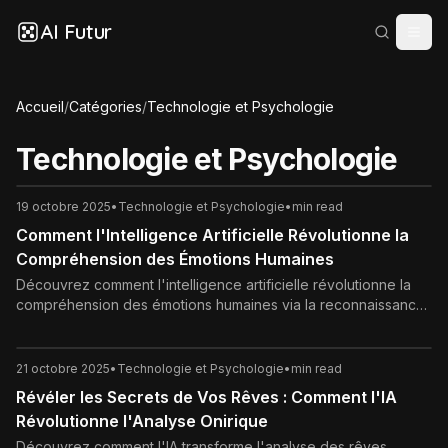
AI Futur
Accueil
/
Catégories
/
Technologie et Psychologie
Technologie et Psychologie
19 octobre 2025
•
Technologie et Psychologie
•
min read
Comment l'Intelligence Artificielle Révolutionne la
Compréhension des Émotions Humaines
Découvrez comment l'intelligence artificielle révolutionne la
compréhension des émotions humaines via la reconnaissance
faciale, l'analyse vocale et le NLP. Applications en santé
mentale, éducation et plus.
21 octobre 2025
•
Technologie et Psychologie
•
min read
Révéler les Secrets de Vos Rêves : Comment l'IA
Révolutionne l'Analyse Onirique
Découvrez comment l'IA transforme l'analyse des rêves