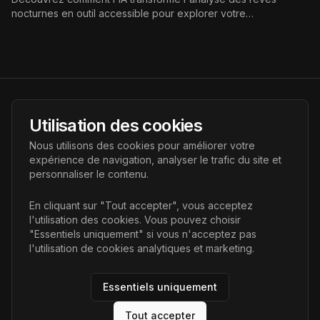
nocturnes en outil accessible pour explorer votre
subconscient. Bénéfices, outils et limites expliqués pour une
meilleure santé mentale.
AI Futur
Utilisation des cookies
Portail de l'avenir de l'intelligence artificielle, vous aidant à
Nous utilisons des cookies pour améliorer votre
découvrir les dernières technologies IA.
expérience de navigation, analyser le trafic du site et
personnaliser le contenu.
Liens
En cliquant sur "Tout accepter", vous acceptez
l'utilisation des cookies. Vous pouvez choisir
Accueil
"Essentiels uniquement" si vous n'acceptez pas
Articles
l'utilisation de cookies analytiques et marketing.
Catégories
Essentiels uniquement
Tout accepter
©
2026
AI Futur. Tous droits réservés.