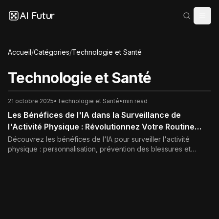
AI Futur
Accueil
/
Catégories
/
Technologie et Santé
Technologie et Santé
21 octobre 2025
•
Technologie et Santé
•
min read
Les Bénéfices de l'IA dans la Surveillance de
l'Activité Physique : Révolutionnez Votre Routine
Sportive
Découvrez les bénéfices de l'IA pour surveiller l'activité
physique : personnalisation, prévention des blessures et
motivation accrue. Révolutionnez votre routine fitness dès
aujourd'hui !