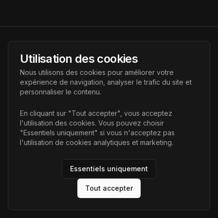
AI Futur
Utilisation des cookies
Portail de l'avenir de l'intelligence artificielle, vous aidant à
Nous utilisons des cookies pour améliorer votre
découvrir les dernières technologies IA.
expérience de navigation, analyser le trafic du site et
personnaliser le contenu.
Liens
En cliquant sur "Tout accepter", vous acceptez
l'utilisation des cookies. Vous pouvez choisir
Accueil
"Essentiels uniquement" si vous n'acceptez pas
Articles
l'utilisation de cookies analytiques et marketing.
Catégories
Essentiels uniquement
Tout accepter
©
2026
AI Futur. Tous droits réservés.