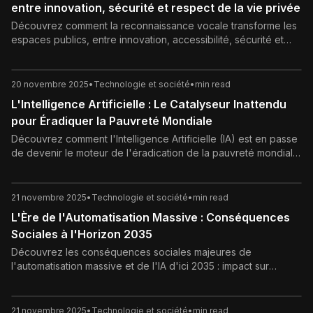
entre innovation, sécurité et respect de la vie privée
Découvrez comment la reconnaissance vocale transforme les
espaces publics, entre innovation, accessibilité, sécurité et
protection des données personnelles.
20 novembre 2025
•
Technologie et société
•
min read
L'Intelligence Artificielle : Le Catalyseur Inattendu
pour Éradiquer la Pauvreté Mondiale
Découvrez comment l'Intelligence Artificielle (IA) est en passe
de devenir le moteur de l'éradication de la pauvreté mondiale.
Analyse de son rôle dans l'économie, la santé, l'éducation et
les défis éthiques.
21 novembre 2025
•
Technologie et société
•
min read
L'Ère de l'Automatisation Massive : Conséquences
Sociales à l'Horizon 2035
Découvrez les conséquences sociales majeures de
l'automatisation massive et de l'IA d'ici 2035 : impact sur
l'emploi, crise des inégalités, Revenu de Base Universel (RBU)
et la nécessaire refonte de nos modèles sociaux.
21 novembre 2025
•
Technologie et société
•
min read