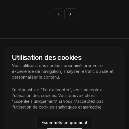
l’IA.
Page suivante
Page précédente
AI Futur
Utilisation des cookies
Portail de l'avenir de l'intelligence artificielle, vous aidant à
Nous utilisons des cookies pour améliorer votre
découvrir les dernières technologies IA.
expérience de navigation, analyser le trafic du site et
personnaliser le contenu.
Liens
En cliquant sur "Tout accepter", vous acceptez
l'utilisation des cookies. Vous pouvez choisir
Accueil
"Essentiels uniquement" si vous n'acceptez pas
Articles
l'utilisation de cookies analytiques et marketing.
Catégories
Essentiels uniquement