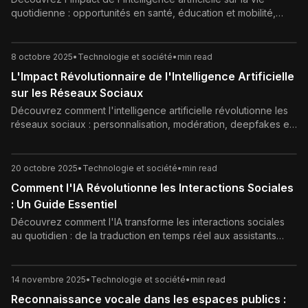
quotidienne : opportunités en santé, éducation et mobilité,
mais aussi défis comme la perte d'emplois et la vie privée.
Analyse complète et perspectives futures.
8 octobre 2025
•
Technologie et société
•
min read
L'Impact Révolutionnaire de l'Intelligence Artificielle
sur les Réseaux Sociaux
Découvrez comment l'intelligence artificielle révolutionne les
réseaux sociaux : personnalisation, modération, deepfakes et
défis éthiques. Explorez l'impact sur utilisateurs et créateurs.
20 octobre 2025
•
Technologie et société
•
min read
Comment l'IA Révolutionne les Interactions Sociales
: Un Guide Essentiel
Découvrez comment l'IA transforme les interactions sociales
au quotidien : de la traduction en temps réel aux assistants
virtuels empathiques. Guide complet pour booster vos
connexions humaines.
14 novembre 2025
•
Technologie et société
•
min read
Reconnaissance vocale dans les espaces publics :