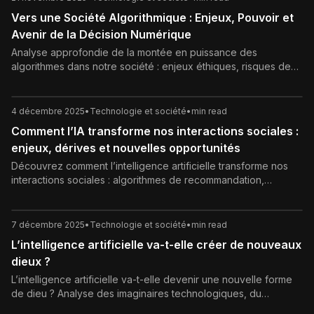
Vers une Société Algorithmique : Enjeux, Pouvoir et
Avenir de la Décision Numérique
Analyse approfondie de la montée en puissance des
algorithmes dans notre société : enjeux éthiques, risques de
biais, pouvoir du Big Data et nécessité d'une régulation pour
une IA transparente et responsable.
4 décembre 2025
•
Technologie et société
•
min read
Comment l’IA transforme nos interactions sociales :
enjeux, dérives et nouvelles opportunités
Découvrez comment l’intelligence artificielle transforme nos
interactions sociales : algorithmes de recommandation,
chatbots, réseaux sociaux, travail à distance, opportunités,
risques et pistes pour garder des relations humaines de
qualité à l’ère de l’IA.
7 décembre 2025
•
Technologie et société
•
min read
L’intelligence artificielle va-t-elle créer de nouveaux
dieux ?
L’intelligence artificielle va-t-elle devenir une nouvelle forme
de dieu ? Analyse des imaginaires technologiques, du
transhumanisme et des enjeux éthiques et politiques autour de