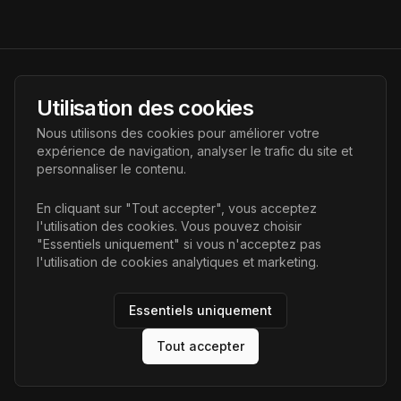
AI Futur
Utilisation des cookies
Portail de l'avenir de l'intelligence artificielle, vous aidant à
Nous utilisons des cookies pour améliorer votre
découvrir les dernières technologies IA.
expérience de navigation, analyser le trafic du site et
personnaliser le contenu.
Liens
En cliquant sur "Tout accepter", vous acceptez
l'utilisation des cookies. Vous pouvez choisir
Accueil
"Essentiels uniquement" si vous n'acceptez pas
Articles
l'utilisation de cookies analytiques et marketing.
Catégories
Essentiels uniquement
Tout accepter
©
2026
AI Futur. Tous droits réservés.