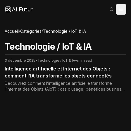
AI Futur
Accueil
/
Catégories
/
Technologie / IoT & IA
Technologie / IoT & IA
3 décembre 2025
•
Technologie / IoT & IA
•
min read
Intelligence artificielle et Internet des Objets :
comment l’IA transforme les objets connectés
Découvrez comment l’intelligence artificielle transforme
l’Internet des Objets (AIoT) : cas d’usage, bénéfices business,
technologies clés, défis de sécurité et bonnes pratiques pour
réussir vos projets IoT intelligents.