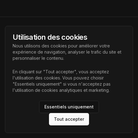
AI Futur
Utilisation des cookies
Portail de l'avenir de l'intelligence artificielle, vous aidant à
Nous utilisons des cookies pour améliorer votre
découvrir les dernières technologies IA.
expérience de navigation, analyser le trafic du site et
personnaliser le contenu.
Liens
En cliquant sur "Tout accepter", vous acceptez
l'utilisation des cookies. Vous pouvez choisir
Accueil
"Essentiels uniquement" si vous n'acceptez pas
Articles
l'utilisation de cookies analytiques et marketing.
Catégories
Essentiels uniquement
Tout accepter
©
2026
AI Futur. Tous droits réservés.