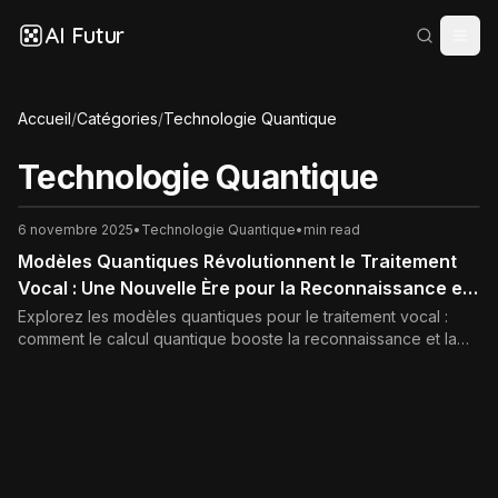
AI Futur
Accueil
/
Catégories
/
Technologie Quantique
Technologie Quantique
6 novembre 2025
•
Technologie Quantique
•
min read
Modèles Quantiques Révolutionnent le Traitement
Vocal : Une Nouvelle Ère pour la Reconnaissance et
la Synthèse Vocale
Explorez les modèles quantiques pour le traitement vocal :
comment le calcul quantique booste la reconnaissance et la
synthèse vocale avec plus de précision et de vitesse.
Découvrez les avancées en IA quantique.