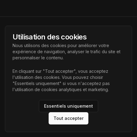
AI Futur
Utilisation des cookies
Portail de l'avenir de l'intelligence artificielle, vous aidant à
Nous utilisons des cookies pour améliorer votre
découvrir les dernières technologies IA.
expérience de navigation, analyser le trafic du site et
personnaliser le contenu.
Liens
En cliquant sur "Tout accepter", vous acceptez
l'utilisation des cookies. Vous pouvez choisir
Accueil
"Essentiels uniquement" si vous n'acceptez pas
Articles
l'utilisation de cookies analytiques et marketing.
Catégories
Essentiels uniquement
Tout accepter
©
2026
AI Futur. Tous droits réservés.