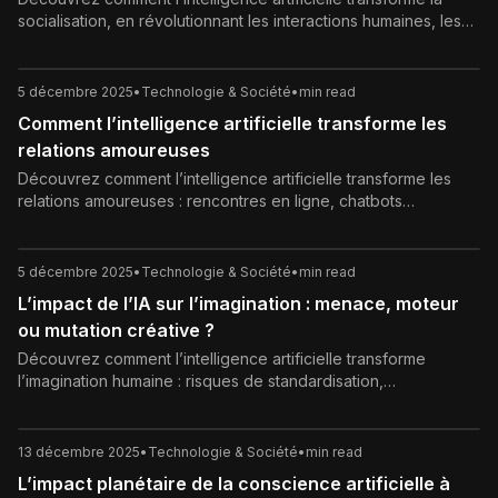
socialisation, en révolutionnant les interactions humaines, les
dynamiques d’identité et les nouveaux espaces de
communication. Analyse des opportunités et défis éthiques à
l’ère numérique.
5 décembre 2025
•
Technologie & Société
•
min read
Comment l’intelligence artificielle transforme les
relations amoureuses
Découvrez comment l’intelligence artificielle transforme les
relations amoureuses : rencontres en ligne, chatbots
romantiques, coaching de couple, avantages, risques et
conseils pour garder des liens authentiques à l’ère des
algorithmes.
5 décembre 2025
•
Technologie & Société
•
min read
L’impact de l’IA sur l’imagination : menace, moteur
ou mutation créative ?
Découvrez comment l’intelligence artificielle transforme
l’imagination humaine : risques de standardisation,
opportunités de créativité augmentée, impact sur les enfants
et nouveaux usages pour les créateurs.
13 décembre 2025
•
Technologie & Société
•
min read
L’impact planétaire de la conscience artificielle à