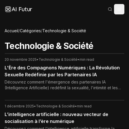
AI Futur
Accueil
/
Catégories
/
Technologie & Société
Technologie & Société
20 novembre 2025
•
Technologie & Société
•
min read
L'Ère des Compagnons Numériques : La Révolution
Sexuelle Redéfinie par les Partenaires IA
Découvrez comment l'émergence des partenaires IA
(Intelligence Artificielle) redéfinit la sexualité, l'intimité et les
relations humaines. Analyse des bénéfices, des risques
psychologiques et des enjeux éthiques de cette nouvelle
révolution sexuelle numérique.
1 décembre 2025
•
Technologie & Société
•
min read
L’intelligence artificielle : nouveau vecteur de
socialisation à l’ère numérique
Découvrez comment l’intelligence artificielle transforme la