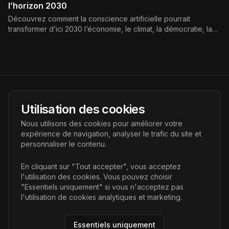
l’horizon 2030
Découvrez comment la conscience artificielle pourrait
transformer d’ici 2030 l’économie, le climat, la démocratie, la
culture et l’éthique, et quels cadres de gouvernance seront
nécessaires pour maîtriser son impact planétaire.
AI Futur
Utilisation des cookies
Portail de l'avenir de l'intelligence artificielle, vous aidant à
Nous utilisons des cookies pour améliorer votre
découvrir les dernières technologies IA.
expérience de navigation, analyser le trafic du site et
personnaliser le contenu.
Liens
En cliquant sur "Tout accepter", vous acceptez
l'utilisation des cookies. Vous pouvez choisir
Accueil
"Essentiels uniquement" si vous n'acceptez pas
Articles
l'utilisation de cookies analytiques et marketing.
Catégories
Essentiels uniquement