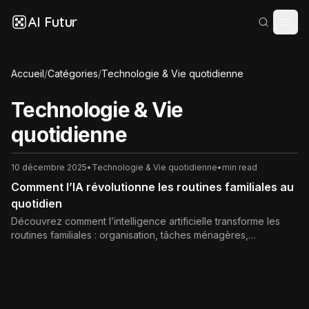
AI Futur
Accueil
/
Catégories
/
Technologie & Vie quotidienne
Technologie & Vie
quotidienne
10 décembre 2025
•
Technologie & Vie quotidienne
•
min read
Comment l’IA révolutionne les routines familiales au
quotidien
Découvrez comment l’intelligence artificielle transforme les
routines familiales : organisation, tâches ménagères,
éducation, loisirs, sécurité et bien-être. Guide complet pour
profiter de l’IA à la maison tout en protégeant votre vie privée.