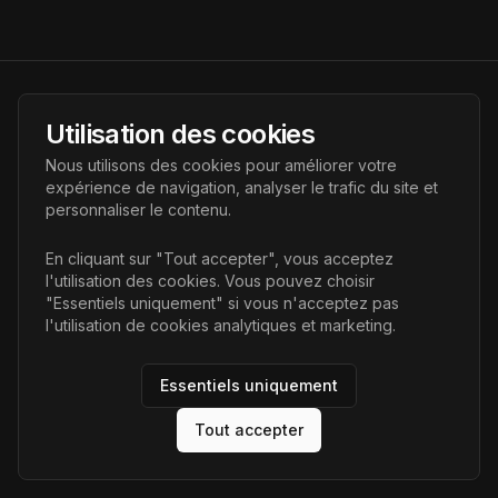
AI Futur
Utilisation des cookies
Portail de l'avenir de l'intelligence artificielle, vous aidant à
Nous utilisons des cookies pour améliorer votre
découvrir les dernières technologies IA.
expérience de navigation, analyser le trafic du site et
personnaliser le contenu.
Liens
En cliquant sur "Tout accepter", vous acceptez
l'utilisation des cookies. Vous pouvez choisir
Accueil
"Essentiels uniquement" si vous n'acceptez pas
Articles
l'utilisation de cookies analytiques et marketing.
Catégories
Essentiels uniquement
Tout accepter
©
2026
AI Futur. Tous droits réservés.