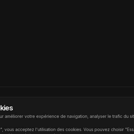
Liens
okies
ouvrir les dernières technologies
Accueil
r améliorer votre expérience de navigation, analyser le trafic du si
Articles
", vous acceptez l'utilisation des cookies. Vous pouvez choisir "Es
Catégories