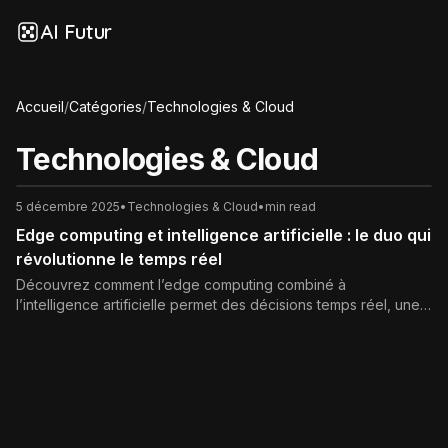
AI Futur
Accueil
/
Catégories
/
Technologies & Cloud
Technologies & Cloud
5 décembre 2025
•
Technologies & Cloud
•
min read
Edge computing et intelligence artificielle : le duo qui
révolutionne le temps réel
Découvrez comment l’edge computing combiné à
l’intelligence artificielle permet des décisions temps réel, une
meilleure confidentialité des données et des économies de
coûts. Cas d’usage, avantages, défis et bonnes pratiques pour
réussir vos projets edge AI.