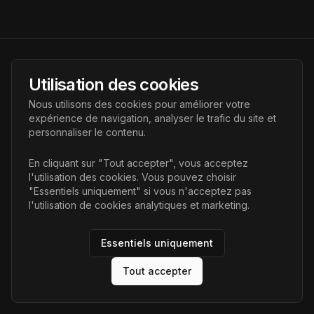
AI Futur
Utilisation des cookies
Portail de l'avenir de l'intelligence artificielle, vous aidant à
Nous utilisons des cookies pour améliorer votre
découvrir les dernières technologies IA.
expérience de navigation, analyser le trafic du site et
personnaliser le contenu.
Liens
En cliquant sur "Tout accepter", vous acceptez
l'utilisation des cookies. Vous pouvez choisir
Accueil
"Essentiels uniquement" si vous n'acceptez pas
Articles
l'utilisation de cookies analytiques et marketing.
Catégories
Essentiels uniquement
Tout accepter
©
2026
AI Futur. Tous droits réservés.