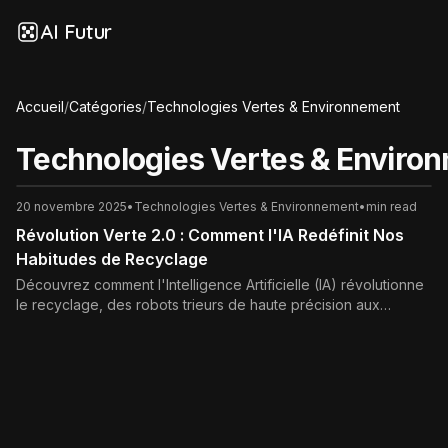
AI Futur
Accueil
/
Catégories
/
Technologies Vertes & Environnement
Technologies Vertes & Enviro
20 novembre 2025
•
Technologies Vertes & Environnement
•
min read
Révolution Verte 2.0 : Comment l'IA Redéfinit Nos
Habitudes de Recyclage
Découvrez comment l'Intelligence Artificielle (IA) révolutionne
le recyclage, des robots trieurs de haute précision aux
poubelles connectées. L'IA crée de nouvelles habitudes de tri
efficaces pour une économie circulaire durable.