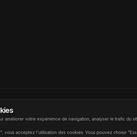
Liens
okies
ouvrir les dernières technologies
Accueil
r améliorer votre expérience de navigation, analyser le trafic du si
Articles
", vous acceptez l'utilisation des cookies. Vous pouvez choisir "Es
Catégories