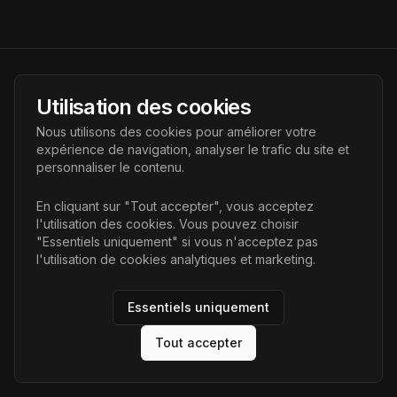
AI Futur
Utilisation des cookies
Portail de l'avenir de l'intelligence artificielle, vous aidant à
Nous utilisons des cookies pour améliorer votre
découvrir les dernières technologies IA.
expérience de navigation, analyser le trafic du site et
personnaliser le contenu.
Liens
En cliquant sur "Tout accepter", vous acceptez
l'utilisation des cookies. Vous pouvez choisir
Accueil
"Essentiels uniquement" si vous n'acceptez pas
Articles
l'utilisation de cookies analytiques et marketing.
Catégories
Essentiels uniquement
Tout accepter
©
2026
AI Futur. Tous droits réservés.