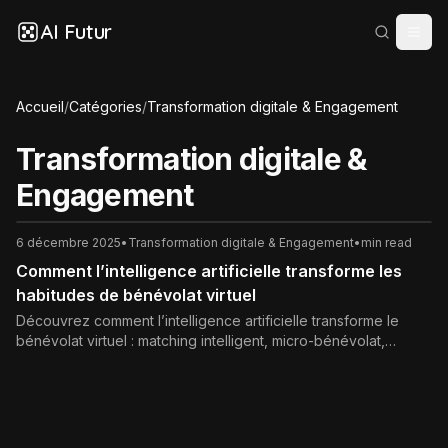
AI Futur
Accueil
/
Catégories
/
Transformation digitale & Engagement
Transformation digitale &
Engagement
6 décembre 2025
•
Transformation digitale & Engagement
•
min read
Comment l’intelligence artificielle transforme les
habitudes de bénévolat virtuel
Découvrez comment l’intelligence artificielle transforme le
bénévolat virtuel : matching intelligent, micro-bénévolat,
mesure d’impact, assistants virtuels et nouvelles habitudes
d’engagement citoyen, dans le respect des bonnes pratiques
éthiques et des normes SEO.