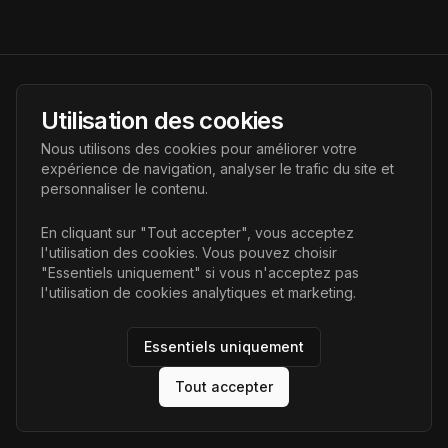
AI Futur
Utilisation des cookies
Portail de l'avenir de l'intelligence artificielle, vous aidant à
Nous utilisons des cookies pour améliorer votre
découvrir les dernières technologies IA.
expérience de navigation, analyser le trafic du site et
personnaliser le contenu.
Liens
En cliquant sur "Tout accepter", vous acceptez
l'utilisation des cookies. Vous pouvez choisir
Accueil
"Essentiels uniquement" si vous n'acceptez pas
Articles
l'utilisation de cookies analytiques et marketing.
Catégories
Essentiels uniquement
Tout accepter
©
2026
AI Futur. Tous droits réservés.