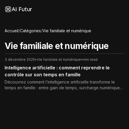
AI Futur
Accueil
/
Catégories
/
Vie familiale et numérique
Vie familiale et numérique
3 décembre 2025
•
Vie familiale et numérique
•
min read
Intelligence artificielle : comment reprendre le
contrôle sur son temps en famille
Découvrez comment l’intelligence artificielle transforme le
temps en famille : entre gain de temps, surcharge numérique
et nouvelles opportunités de connexion. Analyse des enjeux
et conseils concrets pour faire de l’IA une véritable alliée de
votre vie familiale.