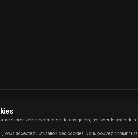
Liens
okies
ouvrir les dernières technologies
Accueil
r améliorer votre expérience de navigation, analyser le trafic du si
Articles
", vous acceptez l'utilisation des cookies. Vous pouvez choisir "Es
Catégories