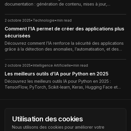
documentation : génération de contenu, mises à jour,
organisation et optimisation continue.
2 octobre 2025
•
Technologie
•
min read
Comment l’IA permet de créer des applications plus
sécurisées
Découvrez comment l’IA renforce la sécurité des applications
grâce à la détection des anomalies, l’automatisation, et des
systèmes d’authentification avancés.
2 octobre 2025
•
Intelligence Artificielle
•
min read
Les meilleurs outils d’IA pour Python en 2025
Découvrez les meilleurs outils IA pour Python en 2025 :
TensorFlow, PyTorch, Scikit-learn, Keras, Hugging Face et
plus. Optimisez vos projets d’intelligence artificielle.
AI Futur
Utilisation des cookies
Portail de l'avenir de l'intelligence artificielle, vous aidant à
Nous utilisons des cookies pour améliorer votre