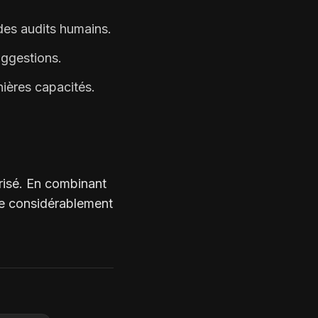
des audits humains.
uggestions.
nières capacités.
risé. En combinant
ire considérablement