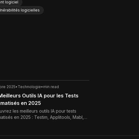
t logiciel
lnérabilités logicielles
bre 2025
•
Technologie
•
min read
Meilleurs Outils IA pour les Tests
matisés en 2025
vrez les meilleurs outils IA pour tests
atisés en 2025 : Testim, Applitools, Mabl,
ionize. Améliorez la qualité logicielle grâce
telligence artificielle.