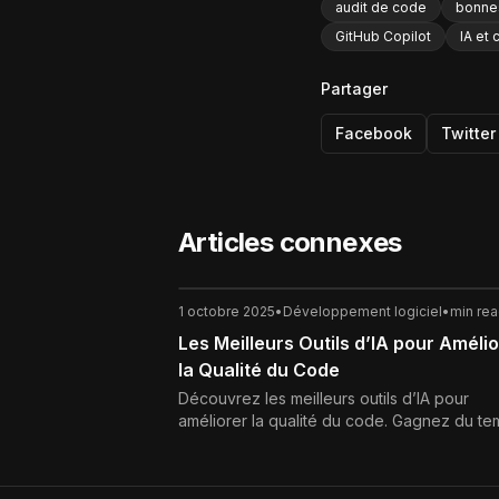
audit de code
bonnes
GitHub Copilot
IA et
Partager
Facebook
Twitter
Articles connexes
1 octobre 2025
•
Développement logiciel
•
min re
Les Meilleurs Outils d’IA pour Améli
la Qualité du Code
Découvrez les meilleurs outils d’IA pour
améliorer la qualité du code. Gagnez du te
réduisez les bugs et optimisez vos projets
logiciels grâce à l’intelligence artificielle.