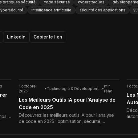
 pratiques sécurité
code sécurisé
cyberattaques
développemen
 cybersécurité
intelligence artificielle
sécurité des applications
vu
LinkedIn
Copier le lien
ad
1 octobre
min
1 octo
•
Technologie & Développement
•
2025
read
orer
Les 
Les Meilleurs Outils IA pour l’Analyse de
Auto
Code en 2025
Décou
Découvrez les meilleurs outils IA pour l’analyse
mps,
autom
de code en 2025 : optimisation, sécurité,
Funct
détection de bugs et productivité accrue pour
à l’in
les développeurs.