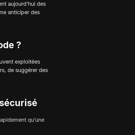
sent aujourd’hui des
me anticiper des
code ?
ouvent exploitées
urs, de suggérer des
 sécurisé
 rapidement qu’une