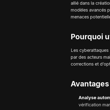
allié dans la créati
modèles avancés pou
menaces potentiell
Pourquoi ut
Les cyberattaques s
par des acteurs mal
corrections et d’op
Avantages 
Analyse autom
vérification man