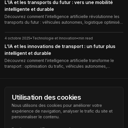
L’IA et les transports du futur : vers une mobilité
intelligente et durable
Découvrez comment l’intelligence artificielle révolutionne les
transports du futur : véhicules autonomes, logistique optimisée,
mobilité durable et défis éthiques.
4 octobre 2025
•
Technologie et Innovation
•
min read
L’IA et les innovations de transport : un futur plus
intelligent et durable
Découvrez comment l’intelligence artificielle transforme le
transport : optimisation du trafic, véhicules autonomes,
logistique intelligente et mobilité durable.
AI Futur
Utilisation des cookies
Portail de l'avenir de l'intelligence artificielle, vous aidant à
Nous utilisons des cookies pour améliorer votre
découvrir les dernières technologies IA.
expérience de navigation, analyser le trafic du site et
personnaliser le contenu.
Liens