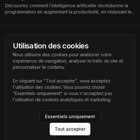
Découvrez comment l’intelligence artificielle révolutionne la
programmation en augmentant la productivité, en réduisant les
erreurs et en accélérant le développement logiciel.
AI Futur
Utilisation des cookies
Portail de l'avenir de l'intelligence artificielle, vous aidant à
Nous utilisons des cookies pour améliorer votre
découvrir les dernières technologies IA.
expérience de navigation, analyser le trafic du site et
personnaliser le contenu.
Liens
En cliquant sur "Tout accepter", vous acceptez
l'utilisation des cookies. Vous pouvez choisir
Accueil
"Essentiels uniquement" si vous n'acceptez pas
Articles
l'utilisation de cookies analytiques et marketing.
Catégories
Essentiels uniquement
Tout accepter
©
2026
AI Futur. Tous droits réservés.