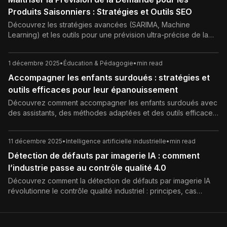
Produits Saisonniers : Stratégies et Outils SEO
Découvrez les stratégies avancées (SARIMA, Machine
Learning) et les outils pour une prévision ultra-précise de la
demande de produits saisonniers. Guide SEO complet pour
optimiser vos stocks et votre S&OP.
1 décembre 2025
•
Éducation & Pédagogie
•
min read
Accompagner les enfants surdoués : stratégies et
outils efficaces pour leur épanouissement
Découvrez comment accompagner les enfants surdoués avec
des assistants, des méthodes adaptées et des outils efficaces
pour favoriser leur épanouissement scolaire et émotionnel.
11 décembre 2025
•
Intelligence artificielle industrielle
•
min read
Détection de défauts par imagerie IA : comment
l’industrie passe au contrôle qualité 4.0
Découvrez comment la détection de défauts par imagerie IA
révolutionne le contrôle qualité industriel : principes, cas
d’usage, étapes de déploiement, bénéfices et bonnes
pratiques pour réussir votre projet d’inspection visuelle
intelligente.