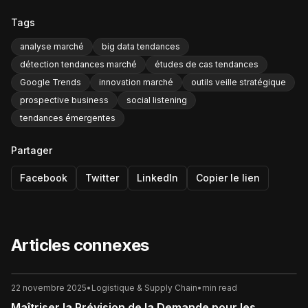
Tags
analyse marché
big data tendances
détection tendances marché
études de cas tendances
Google Trends
innovation marché
outils veille stratégique
prospective business
social listening
tendances émergentes
Partager
Facebook
Twitter
LinkedIn
Copier le lien
Articles connexes
22 novembre 2025
•
Logistique & Supply Chain
•
min read
Maîtriser la Prévision de la Demande pour les