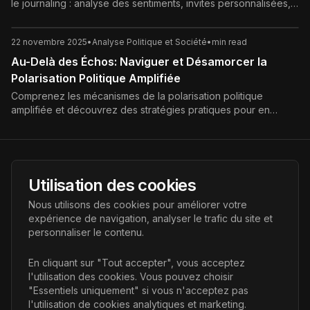
le journaling : analyse des sentiments, invites personnalisées,
détection de schémas et confidentialité. Guide complet pour
une introspection augmentée et un développement personnel
22 novembre 2025
•
Analyse Politique et Société
•
min read
accéléré.
Au-Delà des Échos: Naviguer et Désamorcer la
Polarisation Politique Amplifiée
Comprenez les mécanismes de la polarisation politique
amplifiée et découvrez des stratégies pratiques pour en
atténuer les effets, favorisant un débat public constructif et le
respect mutuel dans la sphère numérique et réelle. Guide
complet pour citoyens engagés.
AI Futur
Utilisation des cookies
Portail de l'avenir de l'intelligence artificielle, vous aidant à
Nous utilisons des cookies pour améliorer votre
découvrir les dernières technologies IA.
expérience de navigation, analyser le trafic du site et
personnaliser le contenu.
Liens
En cliquant sur "Tout accepter", vous acceptez
l'utilisation des cookies. Vous pouvez choisir
Accueil
"Essentiels uniquement" si vous n'acceptez pas
Articles
l'utilisation de cookies analytiques et marketing.