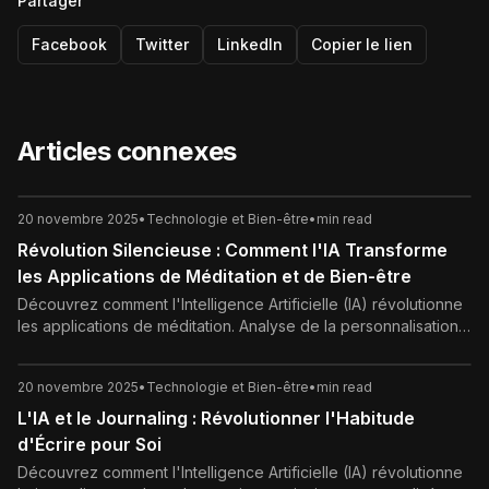
Partager
Facebook
Twitter
LinkedIn
Copier le lien
Articles connexes
20 novembre 2025
•
Technologie et Bien-être
•
min read
Révolution Silencieuse : Comment l'IA Transforme
les Applications de Méditation et de Bien-être
Découvrez comment l'Intelligence Artificielle (IA) révolutionne
les applications de méditation. Analyse de la personnalisation
basée sur les données biométriques, des systèmes de
recommandation intelligents, des défis éthiques, et du rôle de
20 novembre 2025
•
Technologie et Bien-être
•
min read
l'IA dans l'avenir du bien-être et de la pleine conscience.
L'IA et le Journaling : Révolutionner l'Habitude
d'Écrire pour Soi
Découvrez comment l'Intelligence Artificielle (IA) révolutionne