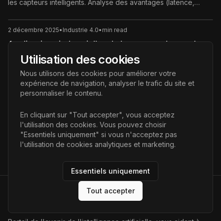
les capteurs intelligents. Analyse des avantages (latence,
confidentialité), des défis (TinyML, quantification) et des
applications concrètes (Industrie 4.0, Villes Intelligentes).
2 décembre 2025
•
Industrie 4.0
•
min read
Applications industrielles de la commande vocale :
usages, bénéfices et limites
Utilisation des cookies
Découvrez comment la commande vocale transforme
Nous utilisons des cookies pour améliorer votre
l’industrie : logistique, maintenance, production, sécurité.
expérience de navigation, analyser le trafic du site et
Applications concrètes, bénéfices, limites et bonnes pratiques
personnaliser le contenu.
pour réussir un projet de voix en environnement industriel.
3 décembre 2025
•
Transformation digitale & IA
•
min read
En cliquant sur "Tout accepter", vous acceptez
Jumeaux numériques boostés par l’IA : la nouvelle
l'utilisation des cookies. Vous pouvez choisir
révolution de l’industrie et des services
"Essentiels uniquement" si vous n'acceptez pas
Découvrez comment les jumeaux numériques boostés par
l'utilisation de cookies analytiques et marketing.
l’intelligence artificielle transforment l’industrie, l’énergie, le
bâtiment, la santé et la logistique. Définition, fonctionnement,
Essentiels uniquement
cas d’usage, bénéfices, défis et bonnes pratiques pour réussir
votre projet de digital twin.
Tout accepter
AI Futur