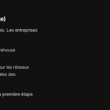
ke)
es. Les entreprises
rehouse
ur les réseaux
ées des
a première étape