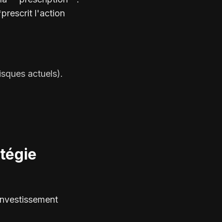
rescrit l'action
isques actuels).
tégie
 investissement