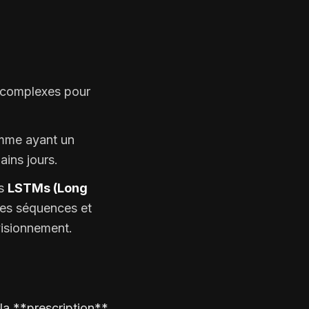
n complexes pour
omme ayant un
ains jours.
es
LSTMs (Long
les séquences et
visionnement.
 la **prescription**.