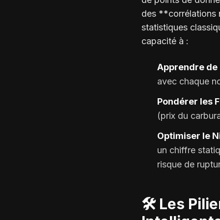
des **corrélations
statistiques classi
capacité à :
Apprendre de l
avec chaque no
Pondérer les F
(prix du carbura
Optimiser le N
un chiffre stat
risque de ruptu
🛠️ Les Pil