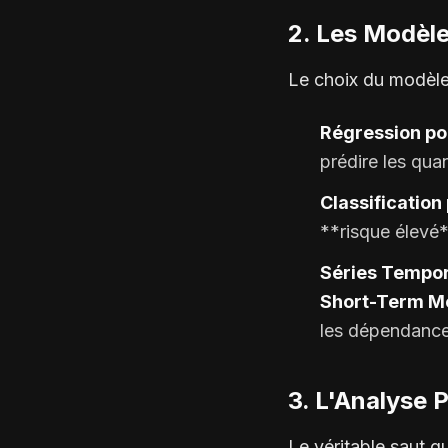
2. Les Modèl
Le choix du modèle
Régression po
prédire les qua
Classification 
**risque élevé*
Séries Tempor
Short-Term M
les dépendance
3. L'Analyse 
Le véritable saut qu