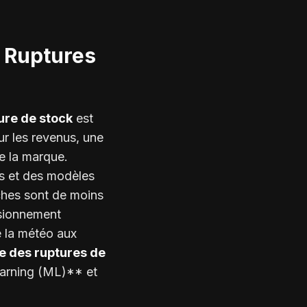
s Ruptures
ure de stock
est
ur les revenus, une
de la marque.
es et des modèles
ches sont de moins
isionnement
e la météo aux
te des ruptures de
earning (ML)** et