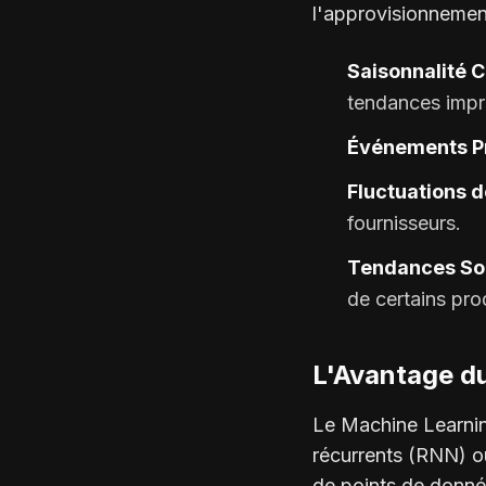
l'approvisionnemen
Saisonnalité 
tendances impr
Événements Pr
Fluctuations d
fournisseurs.
Tendances Soc
de certains pro
L'Avantage d
Le Machine Learnin
récurrents (RNN) ou
de points de donné