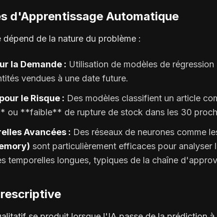
es d'Apprentissage Automatique
 dépend de la nature du problème :
ur la Demande :
Utilisation de modèles de régressio
ntités vendues à une date future.
pour le Risque :
Des modèles classifient un article c
* ou **faible** de rupture de stock dans les 30 proch
elles Avancées :
Des réseaux de neurones comme l
emory)
sont particulièrement efficaces pour analyser 
s temporelles longues, typiques de la chaîne d'appro
Prescriptive
alitatif se produit lorsque l'IA passe de la prédiction à