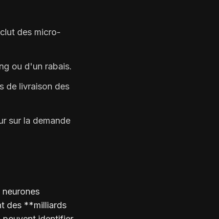
nclut des micro-
g ou d'un rabais.
s de livraison des
eur sur la demande
e neurones
t des **milliards
peuvent identifier