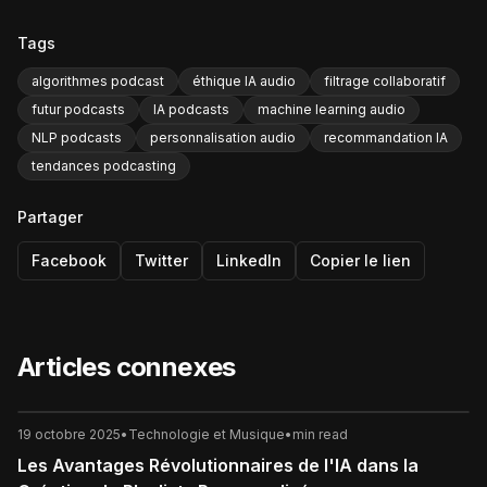
Tags
algorithmes podcast
éthique IA audio
filtrage collaboratif
futur podcasts
IA podcasts
machine learning audio
NLP podcasts
personnalisation audio
recommandation IA
tendances podcasting
Partager
Facebook
Twitter
LinkedIn
Copier le lien
Articles connexes
19 octobre 2025
•
Technologie et Musique
•
min read
Les Avantages Révolutionnaires de l'IA dans la