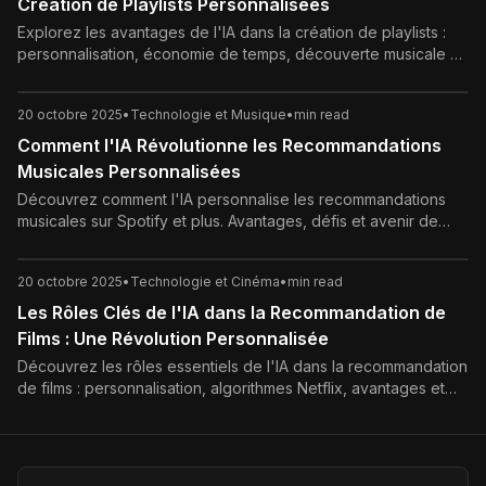
Création de Playlists Personnalisées
Explorez les avantages de l'IA dans la création de playlists :
personnalisation, économie de temps, découverte musicale et
plus. Transformez votre écoute avec ces innovations
intelligentes.
20 octobre 2025
•
Technologie et Musique
•
min read
Comment l'IA Révolutionne les Recommandations
Musicales Personnalisées
Découvrez comment l'IA personnalise les recommandations
musicales sur Spotify et plus. Avantages, défis et avenir de
cette révolution auditive pour une écoute sur mesure.
20 octobre 2025
•
Technologie et Cinéma
•
min read
Les Rôles Clés de l'IA dans la Recommandation de
Films : Une Révolution Personnalisée
Découvrez les rôles essentiels de l'IA dans la recommandation
de films : personnalisation, algorithmes Netflix, avantages et
défis. Révolutionnez votre expérience cinématographique
avec ces insights.