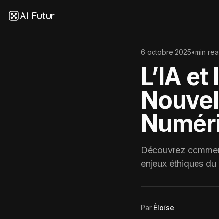
AI Futur
6 octobre 2025
•
min re
L’IA et
Nouvel 
Numér
Découvrez comment l’
enjeux éthiques du 
Par
Éloïse