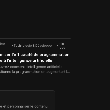
obre
min
•
Technologie & Développement
•
read
miser l’efficacité de programmation
 à l’intelligence artificielle
vrez comment l’intelligence artificielle
utionne la programmation en augmentant la
ctivité, en réduisant les erreurs et en
érant le développement logiciel.
te et personnaliser le contenu.