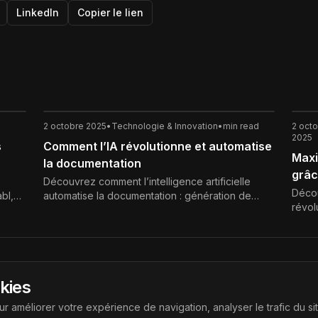
LinkedIn
Copier le lien
2 octobre 2025
•
Technologie & Innovation
•
min read
2 oct
2025
s
Comment l’IA révolutionne et automatise
Maxi
la documentation
grâce
Découvrez comment l’intelligence artificielle
Décou
bl,
automatise la documentation : génération de
révol
grâce
contenu, mises à jour, organisation et
produ
optimisation continue.
accél
Liens
okies
ouvrir les dernières technologies
Accueil
r améliorer votre expérience de navigation, analyser le trafic du si