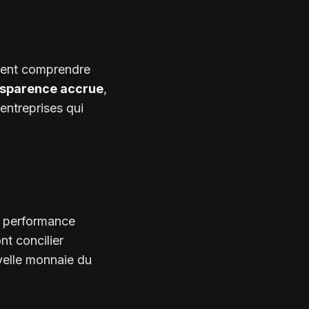
oivent comprendre
nsparence accrue
,
entreprises qui
.
re performance
nt concilier
velle monnaie du