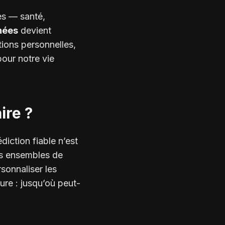
nes — santé,
nées
devient
ions personnelles,
pour notre vie
ire ?
iction fiable n’est
es ensembles de
sonnaliser les
ure :
jusqu’où peut-