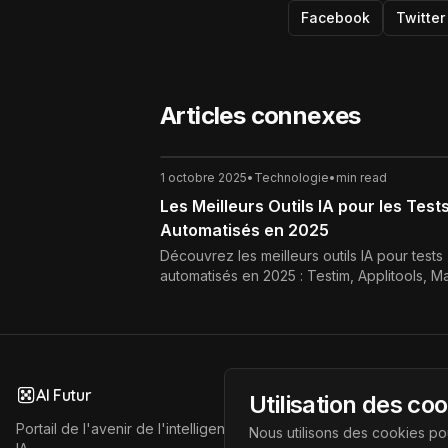
Facebook
Twitter
Articles connexes
1 octobre 2025
•
Technologie
•
min read
Les Meilleurs Outils IA pour les Test
Automatisés en 2025
Découvrez les meilleurs outils IA pour tests
automatisés en 2025 : Testim, Applitools, Ma
Functionize. Améliorez la qualité logicielle 
à l’intelligence artificielle.
AI Futur
Utilisation des co
Portail de l'avenir de l'intelligence artificielle, vous aidant à déc
Nous utilisons des cookies pou