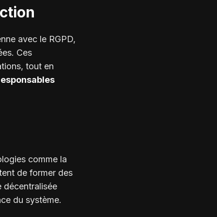
ection
éenne avec le RGPD,
ées. Ces
tions, tout en
responsables
nologies comme la
ent de former des
 décentralisée
ance du système.