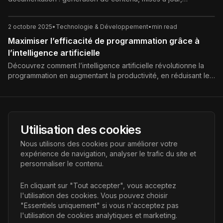
organisation et optimisation continue.
2 octobre 2025
•
Technologie & Développement
•
min read
Maximiser l’efficacité de programmation grâce à
l’intelligence artificielle
Découvrez comment l’intelligence artificielle révolutionne la
programmation en augmentant la productivité, en réduisant les
erreurs et en accélérant le développement logiciel.
AI Futur
Utilisation des cookies
Portail de l'avenir de l'intelligence artificielle, vous aidant à
Nous utilisons des cookies pour améliorer votre
découvrir les dernières technologies IA.
expérience de navigation, analyser le trafic du site et
personnaliser le contenu.
Liens
En cliquant sur "Tout accepter", vous acceptez
l'utilisation des cookies. Vous pouvez choisir
Accueil
"Essentiels uniquement" si vous n'acceptez pas
Articles
l'utilisation de cookies analytiques et marketing.