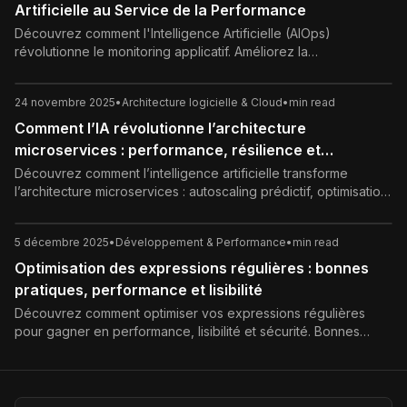
Artificielle au Service de la Performance
Découvrez comment l'Intelligence Artificielle (AIOps)
révolutionne le monitoring applicatif. Améliorez la
performance, réduisez les alertes inutiles et accélérez la
détection des causes racines grâce à l'APM intelligent.
24 novembre 2025
•
Architecture logicielle & Cloud
•
min read
Comment l’IA révolutionne l’architecture
microservices : performance, résilience et
observabilité intelligente
Découvrez comment l’intelligence artificielle transforme
l’architecture microservices : autoscaling prédictif, optimisation
des performances, observabilité intelligente, sécurité
adaptative et meilleures pratiques pour concevoir des
5 décembre 2025
•
Développement & Performance
•
min read
systèmes cloud-native résilients.
Optimisation des expressions régulières : bonnes
pratiques, performance et lisibilité
Découvrez comment optimiser vos expressions régulières
pour gagner en performance, lisibilité et sécurité. Bonnes
pratiques, astuces anti-backtracking et conseils de mise en
production.