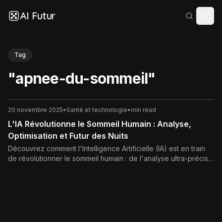
AI Futur
Tag
"
apnee-du-sommeil
"
20 novembre 2025
•
Santé et technologie
•
min read
L'IA Révolutionne le Sommeil Humain : Analyse,
Optimisation et Futur des Nuits
Découvrez comment l'Intelligence Artificielle (IA) est en train
de révolutionner le sommeil humain : de l'analyse ultra-précise
des cycles à l'optimisation personnalisée et au diagnostic
précoce des troubles. Le futur de nos nuits est intelligent.