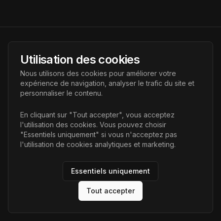
AI Futur
Utilisation des cookies
Portail de l'avenir de l'intelligence artificielle, vous aidant à
Nous utilisons des cookies pour améliorer votre
découvrir les dernières technologies IA.
expérience de navigation, analyser le trafic du site et
personnaliser le contenu.
Liens
En cliquant sur "Tout accepter", vous acceptez
l'utilisation des cookies. Vous pouvez choisir
Accueil
"Essentiels uniquement" si vous n'acceptez pas
Articles
l'utilisation de cookies analytiques et marketing.
Catégories
Essentiels uniquement
Tout accepter
©
2026
AI Futur. Tous droits réservés.