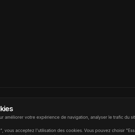
Liens
okies
ouvrir les dernières technologies
Accueil
r améliorer votre expérience de navigation, analyser le trafic du si
Articles
", vous acceptez l'utilisation des cookies. Vous pouvez choisir "Es
Catégories