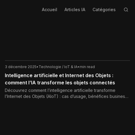
Accueil
Articles IA
Catégories
3 décembre 2025
•
Technologie / IoT & IA
•
min read
Intelligence artificielle et Internet des Objets :
comment l’IA transforme les objets connectés
Découvrez comment l’intelligence artificielle transforme
l’Internet des Objets (AIoT) : cas d’usage, bénéfices business,
technologies clés, défis de sécurité et bonnes pratiques pour
réussir vos projets IoT intelligents.