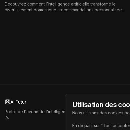
Découvrez comment l’intelligence artificielle transforme le
divertissement domestique : recommandations personnalisées,
assistants vocaux, jeux vidéo, musique, contenus interactifs,
avantages, limites et tendances d’avenir.
AI Futur
Utilisation des co
Portail de l'avenir de l'intelligence artificielle, vous aidant à déc
Nous utilisons des cookies pou
IA.
En cliquant sur "Tout accepter