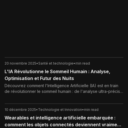
20 novembre 2025
•
Santé et technologie
•
min read
L'IA Révolutionne le Sommeil Humain : Analyse,
Optimisation et Futur des Nuits
Découvrez comment l'Intelligence Artificielle (IA) est en train
de révolutionner le sommeil humain : de l'analyse ultra-précise
des cycles à l'optimisation personnalisée et au diagnostic
précoce des troubles. Le futur de nos nuits est intelligent.
10 décembre 2025
•
Technologie et Innovation
•
min read
Wearables et intelligence artificielle embarquée :
comment les objets connectés deviennent vraiment