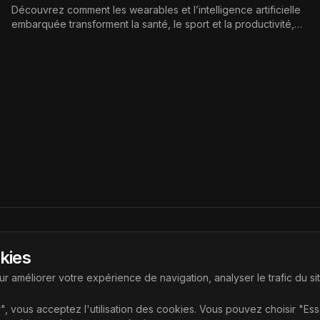
intelligents
Découvrez comment les wearables et l’intelligence artificielle
embarquée transforment la santé, le sport et la productivité,
avec des enjeux de confidentialité, d’autonomie et de
performance.
Liens
okies
ouvrir les dernières technologies
Accueil
r améliorer votre expérience de navigation, analyser le trafic du si
Articles
", vous acceptez l'utilisation des cookies. Vous pouvez choisir "Es
Catégories