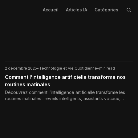
Accueil
Articles IA
Catégories
2 décembre 2025
•
Technologie et Vie Quotidienne
•
min read
Comment l’intelligence artificielle transforme nos
routines matinales
Découvrez comment l’intelligence artificielle transforme les
routines matinales : réveils intelligents, assistants vocaux,
organisation, bien-être, sport, trafic et protection des
données, pour des matinées plus efficaces et moins
stressantes.