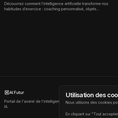
Découvrez comment l’intelligence artificielle transforme nos
habitudes d’exercice : coaching personnalisé, objets
connectés, motivation, prévention santé et bonnes pratiques
pour intégrer l’IA dans votre routine sportive.
AI Futur
Utilisation des co
Portail de l'avenir de l'intelligence artificielle, vous aidant à déc
Nous utilisons des cookies pou
IA.
En cliquant sur "Tout accepter