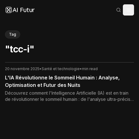
AI Futur
Tag
"
tcc-i
"
20 novembre 2025
•
Santé et technologie
•
min read
L'IA Révolutionne le Sommeil Humain : Analyse,
Optimisation et Futur des Nuits
Découvrez comment l'Intelligence Artificielle (IA) est en train
de révolutionner le sommeil humain : de l'analyse ultra-précise
des cycles à l'optimisation personnalisée et au diagnostic
précoce des troubles. Le futur de nos nuits est intelligent.