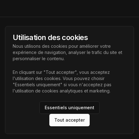
AI Futur
Utilisation des cookies
Portail de l'avenir de l'intelligence artificielle, vous aidant à
Nous utilisons des cookies pour améliorer votre
découvrir les dernières technologies IA.
expérience de navigation, analyser le trafic du site et
personnaliser le contenu.
Liens
En cliquant sur "Tout accepter", vous acceptez
l'utilisation des cookies. Vous pouvez choisir
Accueil
"Essentiels uniquement" si vous n'acceptez pas
Articles
l'utilisation de cookies analytiques et marketing.
Catégories
Essentiels uniquement
Tout accepter
©
2026
AI Futur. Tous droits réservés.