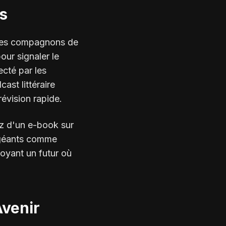
és
t des compagnons de
our signaler le
ecté par les
ast littéraire
évision rapide.
ez d'un e-book sur
s géants comme
oyant un futur où
Avenir