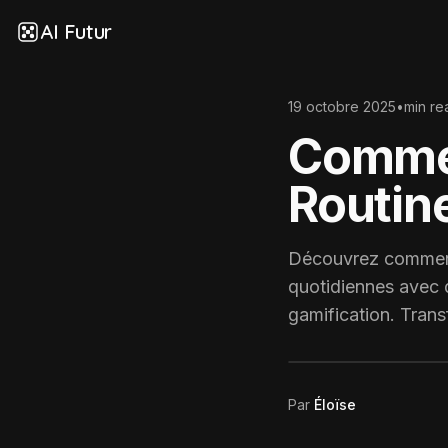
AI Futur
19 octobre 2025
•
min re
Commen
Routin
Découvrez comment l
quotidiennes avec d
gamification. Trans
Par
Éloïse