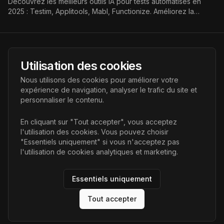
Découvrez les meilleurs outils IA pour tests automatisés en
2025 : Testim, Applitools, Mabl, Functionize. Améliorez la
qualité logicielle grâce à l’intelligence artificielle.
AI Futur
Utilisation des cookies
Portail de l'avenir de l'intelligence artificielle, vous aidant à
Nous utilisons des cookies pour améliorer votre
découvrir les dernières technologies IA.
expérience de navigation, analyser le trafic du site et
personnaliser le contenu.
Liens
En cliquant sur "Tout accepter", vous acceptez
l'utilisation des cookies. Vous pouvez choisir
Accueil
"Essentiels uniquement" si vous n'acceptez pas
Articles
l'utilisation de cookies analytiques et marketing.
Catégories
Essentiels uniquement
Tout accepter
©
2026
AI Futur. Tous droits réservés.