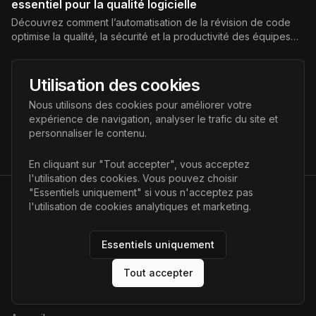
essentiel pour la qualité logicielle
Découvrez comment l’automatisation de la révision de code
optimise la qualité, la sécurité et la productivité des équipes
de développement.
6 octobre 2025
•
Technologie & IA
•
min read
Utilisation des cookies
Top 10 des meilleurs outils d’IA pour les
Nous utilisons des cookies pour améliorer votre
développeurs en 2025
expérience de navigation, analyser le trafic du site et
Découvrez les meilleurs outils d’intelligence artificielle pour la
personnaliser le contenu.
programmation en 2025 : GitHub Copilot, Tabnine,
CodeWhisperer et bien d’autres pour booster votre
En cliquant sur "Tout accepter", vous acceptez
productivité et qualité de code.
l'utilisation des cookies. Vous pouvez choisir
"Essentiels uniquement" si vous n'acceptez pas
l'utilisation de cookies analytiques et marketing.
AI Futur
Portail de l'avenir de l'intelligence artificielle, vous aidant à
Essentiels uniquement
découvrir les dernières technologies IA.
Tout accepter
Liens