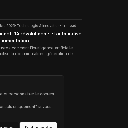
obre 2025
•
Technologie & Innovation
•
min read
ent l’IA révolutionne et automatise
ocumentation
vrez comment l’intelligence artificielle
atise la documentation : génération de
nu, mises à jour, organisation et
isation continue.
te et personnaliser le contenu.
sentiels uniquement" si vous
quement
Tout accepter