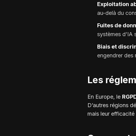
Exploitation a
au-delà du cons
Fuites de don
systèmes d’IA 
Biais et discr
engendrer des r
Les réglem
En Europe, le
RGP
D’autres régions dé
mais leur efficacité