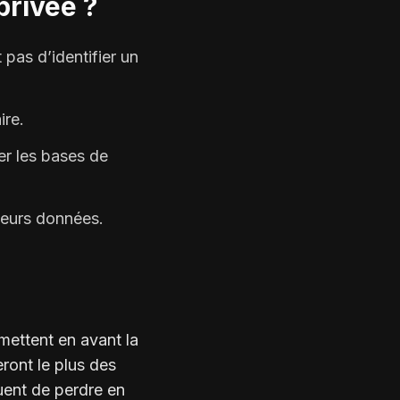
privée ?
pas d’identifier un
ire.
er les bases de
e leurs données.
 mettent en avant la
eront le plus des
quent de perdre en