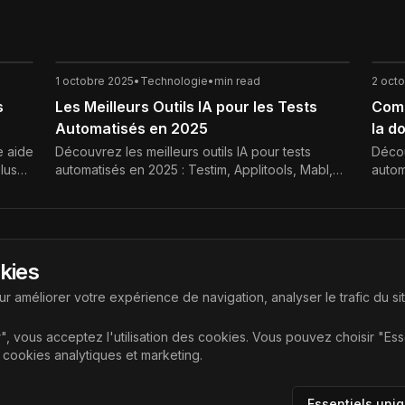
1 octobre 2025
•
Technologie
•
min read
2 oct
s
Les Meilleurs Outils IA pour les Tests
Comm
Automatisés en 2025
la d
e aide
Découvrez les meilleurs outils IA pour tests
Décou
lus
automatisés en 2025 : Testim, Applitools, Mabl,
autom
ogage
Functionize. Améliorez la qualité logicielle grâce
conte
à l’intelligence artificielle.
optim
Liens
okies
ouvrir les dernières technologies
Accueil
r améliorer votre expérience de navigation, analyser le trafic du si
Articles
", vous acceptez l'utilisation des cookies. Vous pouvez choisir "Es
Catégories
e cookies analytiques et marketing.
Essentiels uni