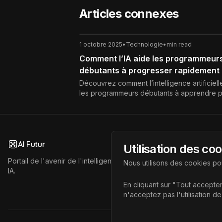
Articles connexes
1 octobre 2025
•
Technologie
•
min read
Comment l’IA aide les programmeur
débutants à progresser rapidement
Découvrez comment l’intelligence artificiell
les programmeurs débutants à apprendre p
vite grâce à l’assistance au code, au déb
et à l’apprentissage personnalisé.
AI Futur
Utilisation des co
Portail de l'avenir de l'intelligence artificielle, vous aidant à déc
Nous utilisons des cookies pou
IA.
En cliquant sur "Tout accepter
n'acceptez pas l'utilisation d