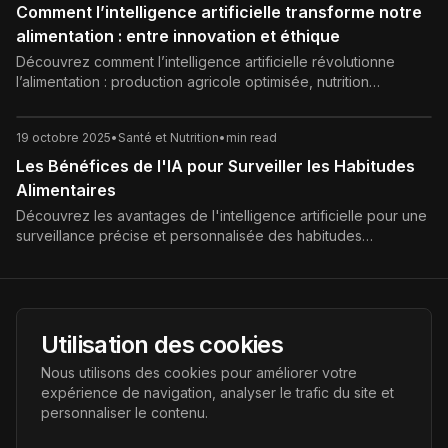
Comment l’intelligence artificielle transforme notre
alimentation : entre innovation et éthique
Découvrez comment l’intelligence artificielle révolutionne
l’alimentation : production agricole optimisée, nutrition
personnalisée, réduction du gaspillage et enjeux éthiques.
19 octobre 2025
•
Santé et Nutrition
•
min read
Les Bénéfices de l'IA pour Surveiller les Habitudes
Alimentaires
Découvrez les avantages de l'intelligence artificielle pour une
surveillance précise et personnalisée des habitudes
alimentaires. Améliorez votre santé nutritionnelle avec des
conseils sur mesure et une prévention efficace.
AI Futur
Utilisation des cookies
Portail de l'avenir de l'intelligence artificielle, vous aidant à
Nous utilisons des cookies pour améliorer votre
découvrir les dernières technologies IA.
expérience de navigation, analyser le trafic du site et
personnaliser le contenu.
Liens